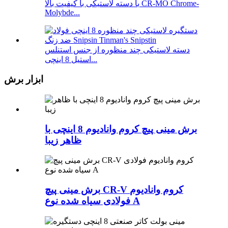
با دسته لاستیکی با کیفیت بالا CR-MO Chrome-
Molybde...
دسته لاستیکی چند منظوره از جنس استنلس
استیل 8 اینچی...
ابزار برش
برش مینی پیچ کروم وانادیوم 8 اینچی با
ظاهر زیبا
برش مینی پیچ CR-V کروم وانادیوم
فولادی سیاه شده نوع A