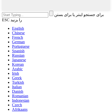
برای جستجو اینتر یا برای بستن
ESC را بزنید
English
Chinese
French
German
Portuguese
Spanish
Russian
Japanese
Korean
Arabic
Irish
Greek
Turkish
Italian
Danish
Romanian
Indonesian
Czech
Afrikaans