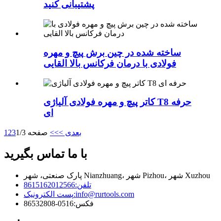
پشتیبانی کنید
ساخته شده در چین برش پیچ و مهره
فولادی با درمان فرکانس بالا القایی
کاتر پیچ و مهره فولادی آلیاژی T8 حرفه
ای
بعدی >
>>
صفحه 1/3
3
2
1
با ما تماس بگیرید
پارک صنعتی، شهر Nianzhuang، شهر Pizhou، شهر Xuzhou
تلفن:
8615162012566
info@rurtools.com
پست الکترونیک:
فکس:
0516-86532808